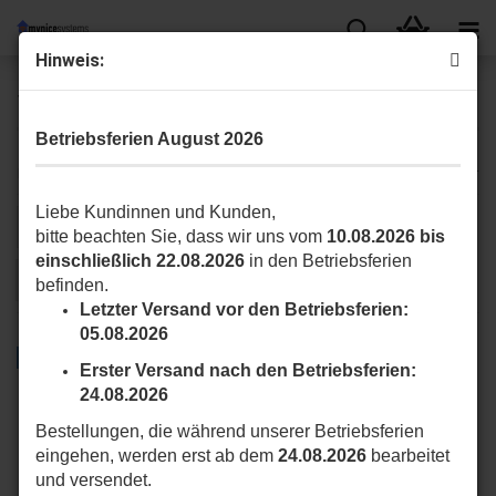
Hinweis:
TTGo Handsender
Betriebsferien August 2026
Hier finden Sie TTGo Handsender, Timer und Wind- und Sonnenwächter
Liebe Kundinnen und Kunden,
Sortieren nach
pro Seite
Sortieren nach
20 pro Seite
bitte beachten Sie, dass wir uns vom
10.08.2026 bis
einschließlich 22.08.2026
in den Betriebsferien
1
befinden.
Letzter Versand vor den Betriebsferien:
05.08.2026
TOP
Erster Versand nach den Betriebsferien:
24.08.2026
Bestellungen, die während unserer Betriebsferien
eingehen, werden erst ab dem
24.08.2026
bearbeitet
und versendet.