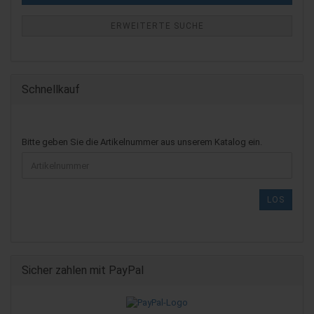
ERWEITERTE SUCHE
Schnellkauf
BITTE
Bitte geben Sie die Artikelnummer aus unserem Katalog ein.
GEBEN
SIE
DIE
ARTIKELNUMMER
LOS
AUS
UNSEREM
KATALOG
EIN.
Sicher zahlen mit PayPal