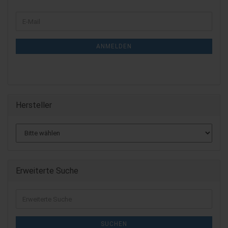
WEITER
E-
ZUR
Mail
NEWSLETTER-
ANMELDUNG
ANMELDEN
Hersteller
Erweiterte Suche
Erweiterte
Suche
SUCHEN