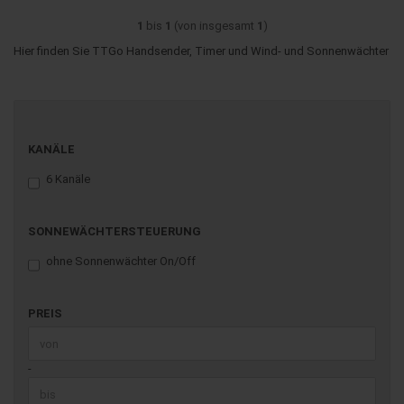
1
bis
1
(von insgesamt
1
)
Hier finden Sie TTGo Handsender, Timer und Wind- und Sonnenwächter
KANÄLE
KANÄLE
6 Kanäle
SONNEWÄCHTERSTEUERUNG
SONNEWÄCHTERSTEUERUNG
ohne Sonnenwächter On/Off
PREIS
PREIS
Preis bis
-