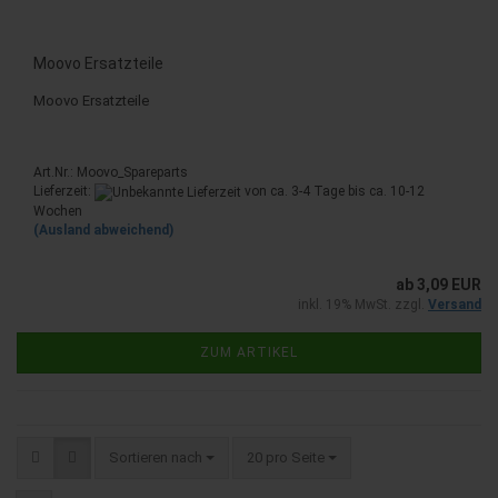
Moovo Ersatzteile
Moovo Ersatzteile
Art.Nr.: Moovo_Spareparts
Lieferzeit:
von ca. 3-4 Tage bis ca. 10-12
Wochen
(Ausland abweichend)
ab 3,09 EUR
inkl. 19% MwSt. zzgl.
Versand
ZUM ARTIKEL
Sortieren nach
pro Seite
Sortieren nach
20 pro Seite