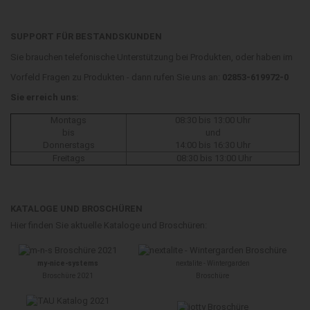
SUPPORT FÜR BESTANDSKUNDEN
Sie brauchen telefonische Unterstützung bei Produkten, oder haben im
Vorfeld Fragen zu Produkten - dann rufen Sie uns an:
02853-619972-0
Sie erreich uns:
Montags
08:30 bis 13:00 Uhr
bis
und
Donnerstags
14:00 bis 16:30 Uhr
Freitags
08:30 bis 13:00 Uhr
KATALOGE UND BROSCHÜREN
Hier finden Sie aktuelle Kataloge und Broschüren:
my-nice-systems
nextalite - Wintergarden
Broschüre 2021
Broschüre