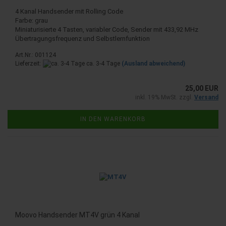
4 Kanal Handsender mit Rolling Code
Farbe: grau
Miniaturisierte 4 Tasten, variabler Code, Sender mit 433,92 MHz
Übertragungsfrequenz und Selbstlernfunktion
Art.Nr.: 001124
Lieferzeit:
ca. 3-4 Tage
(Ausland abweichend)
25,00 EUR
inkl. 19% MwSt. zzgl.
Versand
IN DEN WARENKORB
Moovo Handsender MT4V grün 4 Kanal