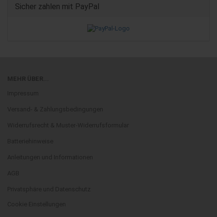
Sicher zahlen mit PayPal
MEHR ÜBER...
Impressum
Versand- & Zahlungsbedingungen
Widerrufsrecht & Muster-Widerrufsformular
Batteriehinweise
Anleitungen und Informationen
AGB
Privatsphäre und Datenschutz
Cookie Einstellungen