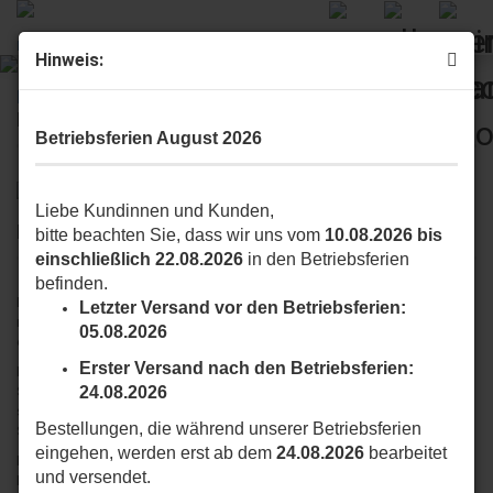
Hinweis:
Moovo
Betriebsferien August 2026
Liebe Kundinnen und Kunden,
MOOVO, SCHÖN PRAKTISCH
bitte beachten Sie, dass wir uns vom
10.08.2026 bis
einschließlich 22.08.2026
in den Betriebsferien
befinden.
Moovo ist das neueste Automations-System für Tore und Garagentore:
Letzter Versand vor den Betriebsferien:
robust, praktisch, mit einem klaren Schnitt, funktionell und
05.08.2026
ergonomischen Design.
Erster Versand nach den Betriebsferien:
Moovo kann überall installiert werden, auch in Bereichen in denen kein
Stromanschluss verfügbar ist. Dank der Photovoltaic Stromversorgung,
24.08.2026
sparen Sie Zeit und Geld, bei der Installation und mach das Verlegen von
Bestellungen, die während unserer Betriebsferien
Stromkabeln überflüssig.
eingehen, werden erst ab dem
24.08.2026
bearbeitet
Die Installation von moovo ist unheimlich einfach auch für Unerfahrene.
und versendet.
Es müssen keine Polaritäten kontrolliert werden und es werden nur zwei