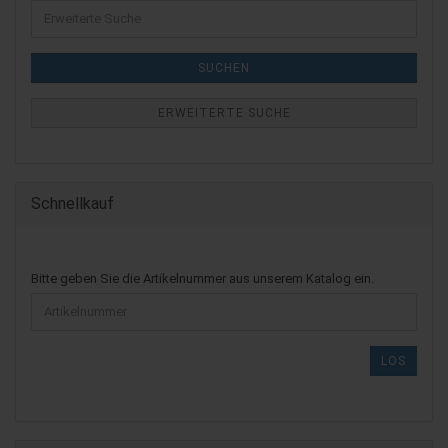
Erweiterte
Suche
SUCHEN
ERWEITERTE SUCHE
Schnellkauf
BITTE
Bitte geben Sie die Artikelnummer aus unserem Katalog ein.
GEBEN
SIE
DIE
ARTIKELNUMMER
LOS
AUS
UNSEREM
KATALOG
EIN.